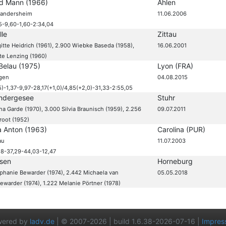
ld Mann (1966)
Ahlen
andersheim
11.06.2006
5-9,60-1,60-2:34,04
lle
Zittau
gitte Heidrich (1961), 2.900 Wiebke Baseda (1958),
16.06.2001
te Lenzing (1960)
Belau (1975)
Lyon (FRA)
gen
04.08.2015
5)-1,37-9,97-28,17(+1,0)/4,85(+2,0)-31,33-2:55,05
ndergesee
Stuhr
na Garde (1970), 3.000 Silvia Braunisch (1959), 2.256
09.07.2011
root (1952)
a Anton (1963)
Carolina (PUR)
au
11.07.2003
18-37,29-44,03-12,47
sen
Horneburg
phanie Bewarder (1974), 2.442 Michaela van
05.05.2018
warder (1974), 1.222 Melanie Pörtner (1978)
wered by
ladv.de
| © 2007-2026 | build 1.6.38-2026-07-16 |
Impres