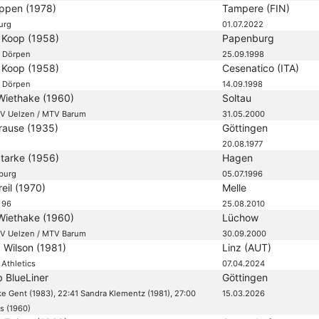
ppen (1978)
Tampere (FIN)
urg
01.07.2022
 Koop (1958)
Papenburg
l Dörpen
25.09.1998
 Koop (1958)
Cesenatico (ITA)
l Dörpen
14.09.1998
 Wiethake (1960)
Soltau
SV Uelzen / MTV Barum
31.05.2000
rause (1935)
Göttingen
20.08.1977
Starke (1956)
Hagen
burg
05.07.1996
reil (1970)
Melle
 96
25.08.2010
 Wiethake (1960)
Lüchow
SV Uelzen / MTV Barum
30.09.2000
 Wilson (1981)
Linz (AUT)
Athletics
07.04.2024
b BlueLiner
Göttingen
ke Gent (1983), 22:41 Sandra Klementz (1981), 27:00
15.03.2026
s (1960)