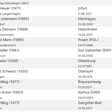
elga Dirksmeyer (1951)
Heuer (1971)
Erfurt
ta Langenhagen
11.06.2011
Lindemann (1965)
Nienhagen
dorf
15.06.2005
na Ziemann (1968)
Holzminden
olzminden
13.05.2010
ld Mann (1966)
Posen (POL)
andersheim
24.07.2006
eller (1961)
San Sebastian (ESP)
rück
31.08.2005
ader (1939)
Oldenburg
22.07.1981
d Schwarz (1935)
Obersuhl
gen
30.08.1975
Hilbig (1977)
Braunschweig
en
01.07.2017
a Anton (1963)
Aarhus (DAN)
au
29.07.2004
Hilbig (1977)
Salzgitter-Bad
en
13.05.2017