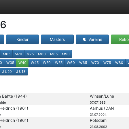
26
Kinder
Masters
Vereine
Reko
M65
M70
M75
M80
M85
M90
0
W35
W40
W45
W50
W55
W60
W65
W70
W75
W80
J U20
J U18
a Bahte (1944)
Winsen/Luhe
eide
07.07.1985
 Heidrich (1961)
Aarhus (DAN
e
31.07.2004
 Heidrich (1961)
Potsdam
e
21.08.2002