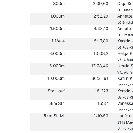
800m
2:09,63
Olga Kö
LG Lüneb
1.000m
2:52,29
Annette
LG Emsta
1.500m
4:33,13
Annette
LG Emsta
1 Meile
5:17,80
Kerstin
LG Post-
3.000m
10:03,2
Helga K
VfL Alfeld
5.000m
17:23,46
Ursula 
VfL Wolfs
10.000m
36:31,61
Katrin K
Hannover
Std.-lauf
15.223
Kerstin
LG Post-
5km Str.
16:37
Vanessa
Hannover 
5km Str.M.
1:10:53
Laufclu
21:12 Mai
Ulrike Kya