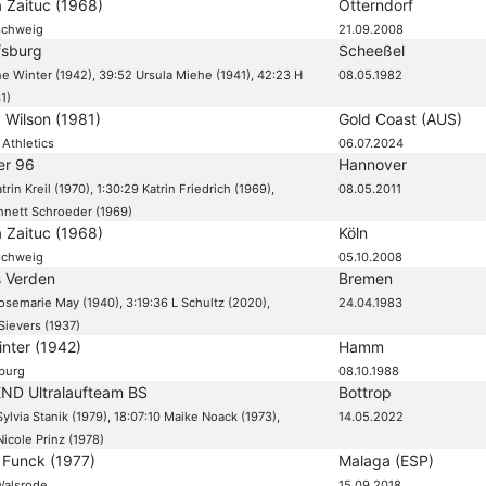
a Zaituc (1968)
Otterndorf
schweig
21.09.2008
fsburg
Scheeßel
ne Winter (1942), 39:52 Ursula Miehe (1941), 42:23 H
08.05.1982
1)
 Wilson (1981)
Gold Coast (AUS)
Athletics
06.07.2024
er 96
Hannover
trin Kreil (1970), 1:30:29 Katrin Friedrich (1969),
08.05.2011
nnett Schroeder (1969)
a Zaituc (1968)
Köln
schweig
05.10.2008
s Verden
Bremen
osemarie May (1940), 3:19:36 L Schultz (2020),
24.04.1983
Sievers (1937)
inter (1942)
Hamm
burg
08.10.1988
ND Ultralaufteam BS
Bottrop
ylvia Stanik (1979), 18:07:10 Maike Noack (1973),
14.05.2022
icole Prinz (1978)
 Funck (1977)
Malaga (ESP)
Walsrode
15.09.2018