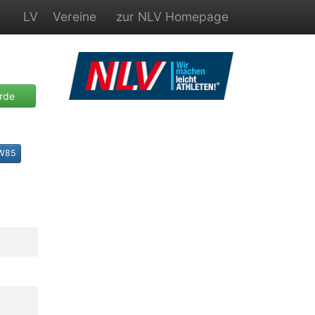
LV
Vereine
zur NLV Homepage
rde
W85