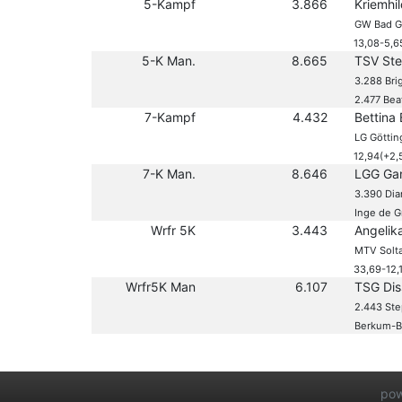
5-Kampf
3.866
Kriemhi
GW Bad G
13,08-5,6
5-K Man.
8.665
TSV Ste
3.288 Bri
2.477 Bea
7-Kampf
4.432
Bettina 
LG Göttin
12,94(+2,
7-K Man.
8.646
LGG Ga
3.390 Dia
Inge de G
Wrfr 5K
3.443
Angelik
MTV Solt
33,69-12,
Wrfr5K Man
6.107
TSG Dis
2.443 Ste
Berkum-Be
po