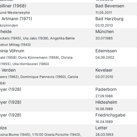
eißner (1968)
Bad Bevensen
- und Westerweyhe
11.05.2011
e Artmann (1971)
Bad Harzburg
Holzminden
03.10.2013
heide
München
ckels (1945), Uta Jabs (1938), Angelika Bahte
20.07.1985
udrun Mittag (1943)
inia Vöhrum
Edemissen
ald (1958), Doris Künnemann (1956), Christa
04.09.2002
(1955), Ulla Hornbostel (1960)
s Verden
Kevelaer
hwers (1962), Dominique Pannevis (1960), Carola
03.07.2010
64)
yer (1928)
Paderborn
27.09.1986
yer (1928)
Hildesheim
10.06.1989
yer (1928)
Friedrichsgabe
16.04.1989
lze
Letter
osina Blume (1945), 1:15:00 Gisela Pursche (1943),
28.03.1993