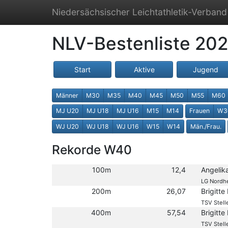
Niedersächsischer Leichtathletik-Verband
NLV-Bestenliste 20
Start
Aktive
Jugend
Männer
M30
M35
M40
M45
M50
M55
M60
MJ U20
MJ U18
MJ U16
M15
M14
Frauen
W3
WJ U20
WJ U18
WJ U16
W15
W14
Män./Frau.
Rekorde W40
100m
12,4
Angelik
LG Nordh
200m
26,07
Brigitte
TSV Stell
400m
57,54
Brigitte
TSV Stell