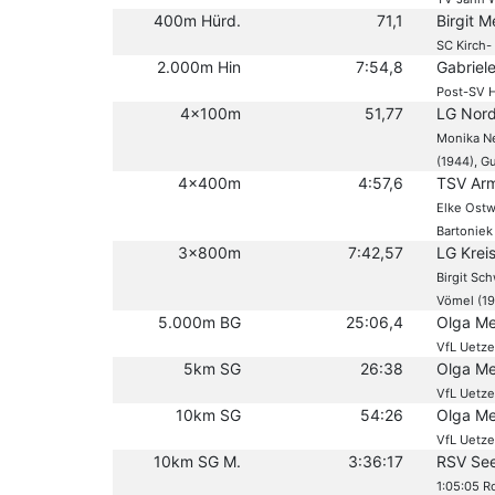
400m Hürd.
71,1
Birgit M
SC Kirch
2.000m Hin
7:54,8
Gabriel
Post-SV 
4x100m
51,77
LG Nord
Monika Ne
(1944), G
4x400m
4:57,6
TSV Arm
Elke Ostw
Bartoniek 
3x800m
7:42,57
LG Krei
Birgit Sc
Vömel (19
5.000m BG
25:06,4
Olga Me
VfL Uetze
5km SG
26:38
Olga Me
VfL Uetze
10km SG
54:26
Olga Me
VfL Uetze
10km SG M.
3:36:17
RSV See
1:05:05 R