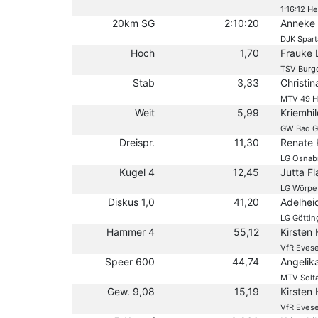
1:16:12 H
20km SG
2:10:20
Anneke 
DJK Spar
Hoch
1,70
Frauke 
TSV Burg
Stab
3,33
Christi
MTV 49 H
Weit
5,99
Kriemhi
GW Bad G
Dreispr.
11,30
Renate K
LG Osnab
Kugel 4
12,45
Jutta Fl
LG Wörpe
Diskus 1,0
41,20
Adelhei
LG Göttin
Hammer 4
55,12
Kirsten 
VfR Eves
Speer 600
44,74
Angelik
MTV Solt
Gew. 9,08
15,19
Kirsten 
VfR Eves