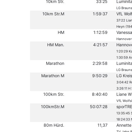
10km Str.
33:25
Luminit
LG Braun
10km Str.M
1:59:37
VfL Wol
37:22 Lia
Heyn (194
HM
1:12:59
Vanessa
Hannover 
HM Man.
4:21:57
Hannov
1:20:29 Ka
1:30:59 A
Marathon
2:29:58
Luminit
LG Braun
Marathon M
9:50:29
LG Krei
3:04:42 R
3:26:11 H 
100km Str.
8:40:40
Liane W
VfL Wolfs
100kmStr.M
50:07:28
sporTRE
13:35:45 S
18:24:33 N
80m Hürd.
11,37
Annette
TV Jahn 