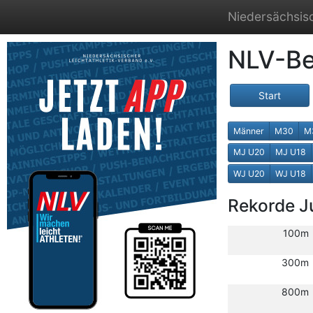
Niedersächsisc
NLV-Be
Start
Männer
M30
M
MJ U20
MJ U18
WJ U20
WJ U18
Rekorde 
100m
300m
800m