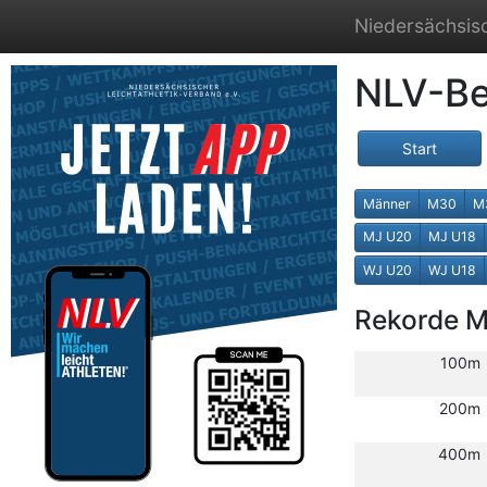
Niedersächsisc
NLV-Be
Start
Männer
M30
M
MJ U20
MJ U18
WJ U20
WJ U18
Rekorde 
100m
200m
400m