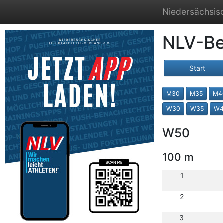
Niedersächsisc
NLV-Be
Start
M30
M35
M4
W30
W35
W4
W50
100 m
1
2
3