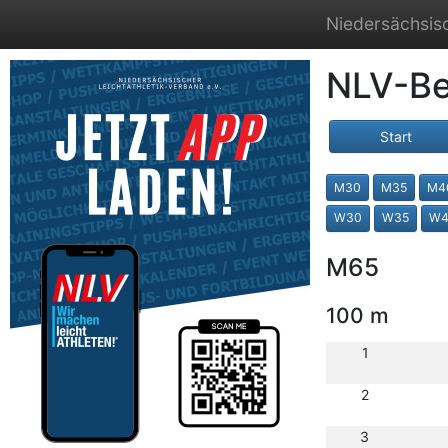
Niedersächsisc
NLV-Be
Start
M30
M35
M4
W30
W35
W4
M65
100 m
1
2
3