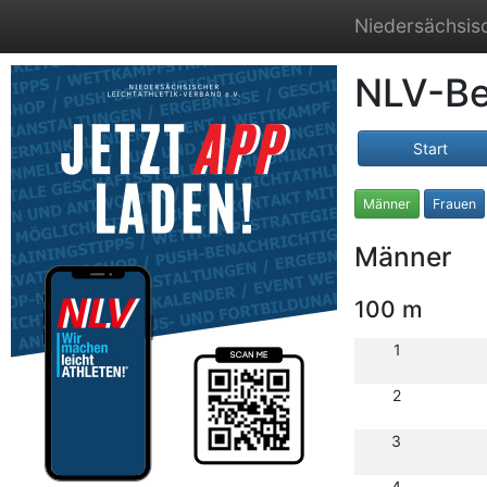
Niedersächsisc
NLV-Be
Start
Männer
Frauen
Männer
100 m
1
2
3
4