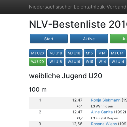
Niedersächsischer Leichtathletik-Verband
NLV-Bestenliste 20
Start
Aktive
Ju
MJ U20
MJ U18
MJ U16
M15
M14
MJ U14
WJ U20
WJ U18
WJ U16
W15
W14
WJ U14
weibliche Jugend U20
100 m
1
12,47
Ronja Siekmann
(1
+0,1
LG Wennigsen
2
12,47
Aline Ganita
(1992)
+1,7
LG Emstal Dörpen
3
12,56
Rosana Wiens
(199