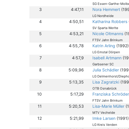
SG Essen-Garthe-Molb
3
4:47,11
Nora Hemmert
(19
LG Nordheide
4
4:50,51
Katharina Robbers
SV Sparta Werlte
5
4:53,21
Nicole Oltmanns
(1
FTSV Jahn Brinkum
6
4:55,78
Katrin Arling
(1992)
LG Emstal Dörpen
7
4:57,9
Isabell Artmann
(19
Garbsener SC
8
5:09,96
Julia Schädler
(199
LG Delmenhorst/Dieph
9
5:13,35
Lisa Zagratzki
(199
OTB Osnabrück
10
5:17,29
Franziska Schröde
FTSV Jahn Brinkum
11
5:20,53
Lisa-Marie Müller
(
MTV Vechelde
12
5:21,99
Imke Larsen
(1991)
LG Kreis Verden