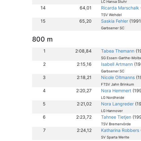
LC Hansa Stuhr
14
64,01
Ricarda Marschalk
TSV Wehdel
15
65,20
Saskia Fehler
(1991
Garbsener SC
800 m
1
2:08,84
Tabea Themann
(1
SG Essen-Garthe-Molb
2
2:15,16
Isabell Artmann
(19
Garbsener SC
3
2:18,21
Nicole Oltmanns
(1
FTSV Jahn Brinkum
4
2:20,27
Nora Hemmert
(19
LG Nordheide
5
2:21,02
Nora Langreder
(1
LG Hannover
6
2:23,72
Tahnee Tietjen
(19
TSV Bremervörde
7
2:24,12
Katharina Robbers
SV Sparta Werlte