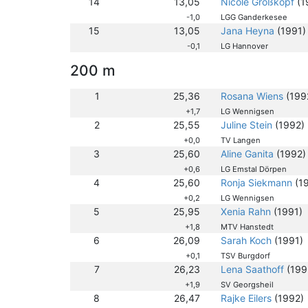
14
13,05
Nicole Großkopf
(1
-1,0
LGG Ganderkesee
15
13,05
Jana Heyna
(1991)
-0,1
LG Hannover
200 m
1
25,36
Rosana Wiens
(199
+1,7
LG Wennigsen
2
25,55
Juline Stein
(1992)
+0,0
TV Langen
3
25,60
Aline Ganita
(1992)
+0,6
LG Emstal Dörpen
4
25,60
Ronja Siekmann
(1
+0,2
LG Wennigsen
5
25,95
Xenia Rahn
(1991)
+1,8
MTV Hanstedt
6
26,09
Sarah Koch
(1991)
+0,1
TSV Burgdorf
7
26,23
Lena Saathoff
(199
+1,9
SV Georgsheil
8
26,47
Rajke Eilers
(1992)