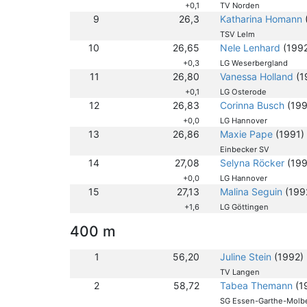
+0,1
TV Norden
9
26,3
Katharina Homann
TSV Lelm
10
26,65
Nele Lenhard
(199
+0,3
LG Weserbergland
11
26,80
Vanessa Holland
(1
+0,1
LG Osterode
12
26,83
Corinna Busch
(199
+0,0
LG Hannover
13
26,86
Maxie Pape
(1991)
Einbecker SV
14
27,08
Selyna Röcker
(199
+0,0
LG Hannover
15
27,13
Malina Seguin
(199
+1,6
LG Göttingen
400 m
1
56,20
Juline Stein
(1992)
TV Langen
2
58,72
Tabea Themann
(1
SG Essen-Garthe-Molb