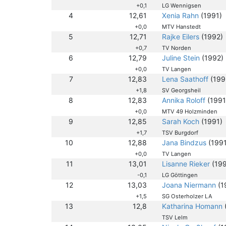
+0,1
LG Wennigsen
4
12,61
Xenia Rahn
(1991)
+0,0
MTV Hanstedt
5
12,71
Rajke Eilers
(1992)
+0,7
TV Norden
6
12,79
Juline Stein
(1992)
+0,0
TV Langen
7
12,83
Lena Saathoff
(199
+1,8
SV Georgsheil
8
12,83
Annika Roloff
(1991
+0,0
MTV 49 Holzminden
9
12,85
Sarah Koch
(1991)
+1,7
TSV Burgdorf
10
12,88
Jana Bindzus
(1991
+0,0
TV Langen
11
13,01
Lisanne Rieker
(199
-0,1
LG Göttingen
12
13,03
Joana Niermann
(1
+1,5
SG Osterholzer LA
13
12,8
Katharina Homann
TSV Lelm