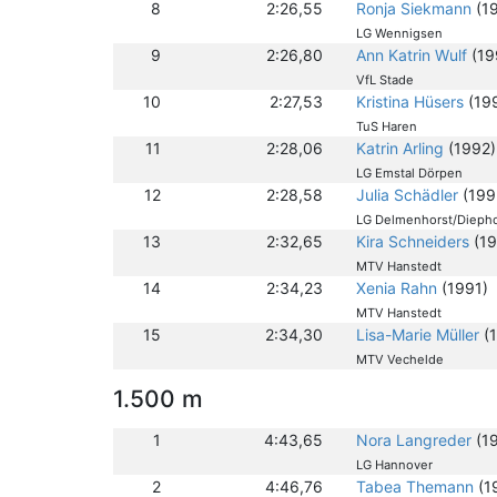
8
2:26,55
Ronja Siekmann
(1
LG Wennigsen
9
2:26,80
Ann Katrin Wulf
(19
VfL Stade
10
2:27,53
Kristina Hüsers
(19
TuS Haren
11
2:28,06
Katrin Arling
(1992)
LG Emstal Dörpen
12
2:28,58
Julia Schädler
(199
LG Delmenhorst/Dieph
13
2:32,65
Kira Schneiders
(19
MTV Hanstedt
14
2:34,23
Xenia Rahn
(1991)
MTV Hanstedt
15
2:34,30
Lisa-Marie Müller
(
MTV Vechelde
1.500 m
1
4:43,65
Nora Langreder
(1
LG Hannover
2
4:46,76
Tabea Themann
(1