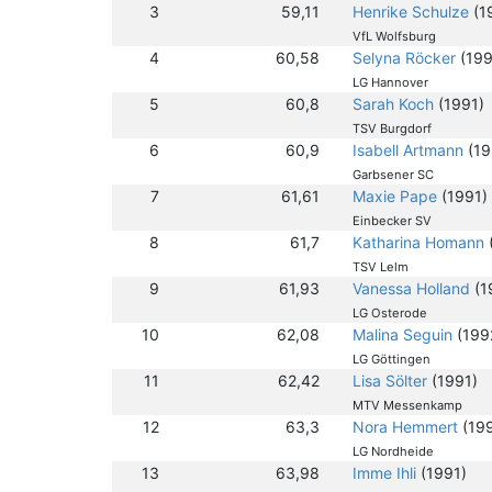
3
59,11
Henrike Schulze
(1
VfL Wolfsburg
4
60,58
Selyna Röcker
(199
LG Hannover
5
60,8
Sarah Koch
(1991)
TSV Burgdorf
6
60,9
Isabell Artmann
(19
Garbsener SC
7
61,61
Maxie Pape
(1991)
Einbecker SV
8
61,7
Katharina Homann
TSV Lelm
9
61,93
Vanessa Holland
(1
LG Osterode
10
62,08
Malina Seguin
(199
LG Göttingen
11
62,42
Lisa Sölter
(1991)
MTV Messenkamp
12
63,3
Nora Hemmert
(19
LG Nordheide
13
63,98
Imme Ihli
(1991)