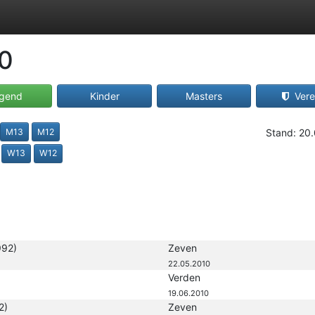
10
gend
Kinder
Masters
Vere
M13
M12
Stand: 20
W13
W12
992)
Zeven
22.05.2010
Verden
19.06.2010
2)
Zeven