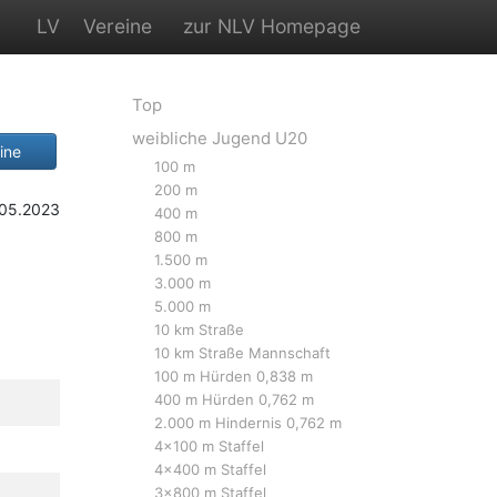
LV
Vereine
zur NLV Homepage
Top
weibliche Jugend U20
ine
100 m
200 m
.05.2023
400 m
800 m
1.500 m
3.000 m
5.000 m
10 km Straße
10 km Straße Mannschaft
100 m Hürden 0,838 m
400 m Hürden 0,762 m
2.000 m Hindernis 0,762 m
4x100 m Staffel
4x400 m Staffel
3x800 m Staffel