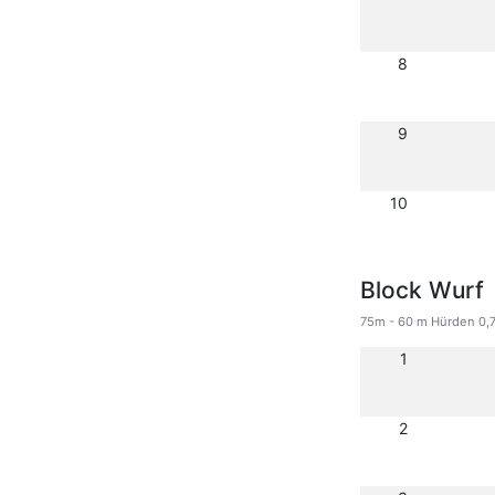
8
9
10
Block Wurf
75m - 60 m Hürden 0,7
1
2