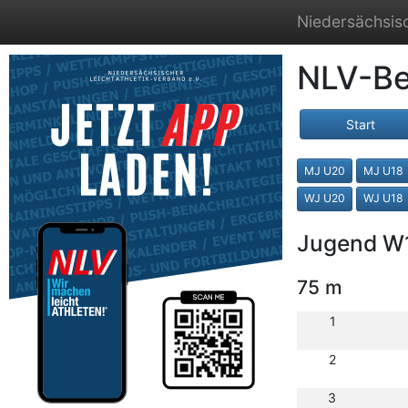
Niedersächsisc
NLV-Be
Start
MJ U20
MJ U18
WJ U20
WJ U18
Jugend W
75 m
1
2
3