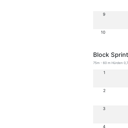
9
10
Block Sprin
75m - 60 m Hürden 0,7
1
2
3
4