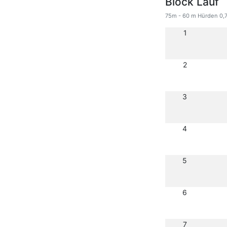
Block Lauf
75m - 60 m Hürden 0,7
1
2
3
4
5
6
7